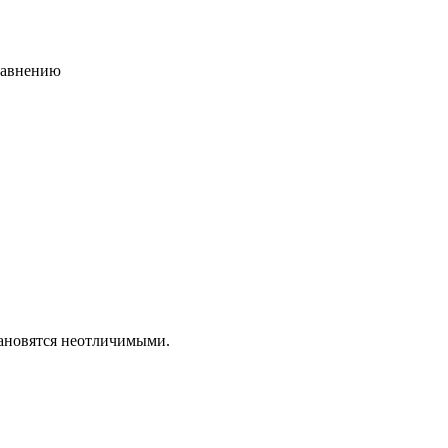
сравнению
тановятся неотличимыми.