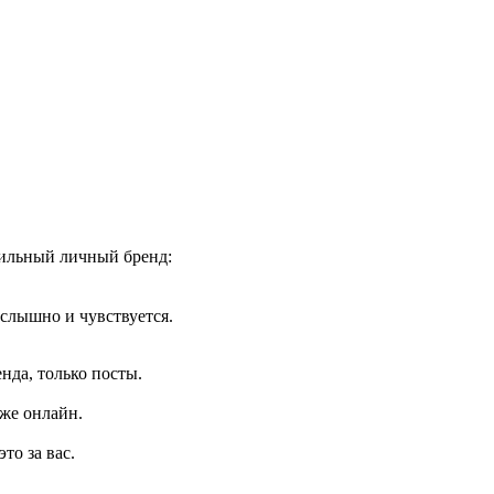
сильный личный бренд:
 слышно и чувствуется.
нда, только посты.
аже онлайн.
то за вас.